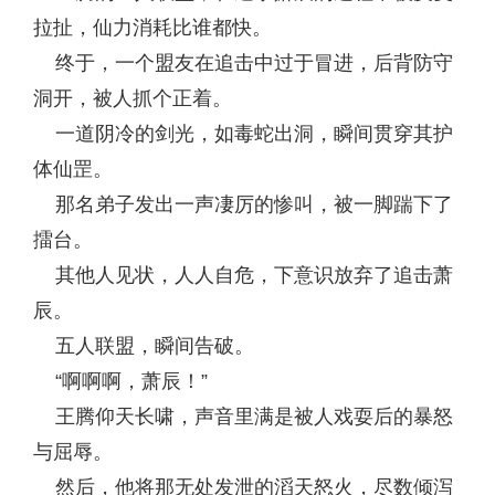
拉扯，仙力消耗比谁都快。
终于，一个盟友在追击中过于冒进，后背防守
洞开，被人抓个正着。
一道阴冷的剑光，如毒蛇出洞，瞬间贯穿其护
体仙罡。
那名弟子发出一声凄厉的惨叫，被一脚踹下了
擂台。
其他人见状，人人自危，下意识放弃了追击萧
辰。
五人联盟，瞬间告破。
“啊啊啊，萧辰！”
王腾仰天长啸，声音里满是被人戏耍后的暴怒
与屈辱。
然后，他将那无处发泄的滔天怒火，尽数倾泻