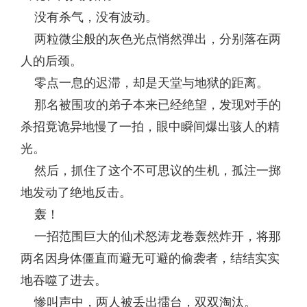
没有杀气，没有波动。
两粒微尘般的灰色光点悄然弹出，分别落在两
人的后颈。
零点一息的迟滞，却是天堂与地狱的距离。
那名被围攻的弟子本来已经绝望，发现对手的
杀招竟诡异地慢了一拍，眼中瞬间爆出骇人的精
光。
然后，抓住了这个不可思议的生机，孤注一掷
地发动了绝地反击。
轰！
一招范围巨大的仙术怒涛龙卷轰然炸开，将那
两名因身体僵直而避无可避的偷袭者，结结实实
地吞噬了进去。
惨叫声中，两人被丢出擂台，双双淘汰。