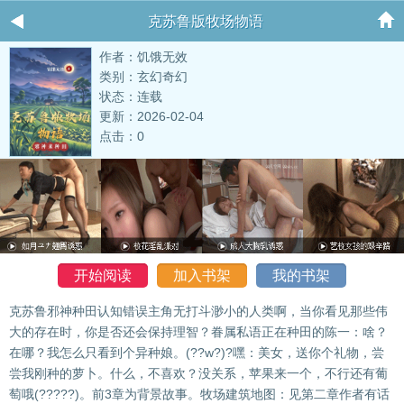
克苏鲁版牧场物语
作者：饥饿无效
类别：玄幻奇幻
状态：连载
更新：2026-02-04
点击：0
开始阅读
加入书架
我的书架
克苏鲁邪神种田认知错误主角无打斗渺小的人类啊，当你看见那些伟
大的存在时，你是否还会保持理智？眷属私语正在种田的陈一：啥？
在哪？我怎么只看到个异种娘。(??w?)?嘿：美女，送你个礼物，尝
尝我刚种的萝卜。什么，不喜欢？没关系，苹果来一个，不行还有葡
萄哦(?????)。前3章为背景故事。牧场建筑地图：见第二章作者有话