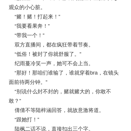
观众的小心脏。
“赌！赌！打起来！”
“我要看果奔！”
“带我一个！”
双方直播间，都在疯狂带着节奏。
“低俗！被封了你就舒服了。”
纪雨蔓冷笑一声，她可不会上当。
“那好！那咱们谁输了，谁就穿着bra，在镜头
面前待两分钟。”
“别说什么封不封的，赌就赌大的，你敢不
敢？”
倩倩不等陆梓涵回答，就故意激将道。
“跟她打！”
陆枫二话不说，直接扣出三个字。