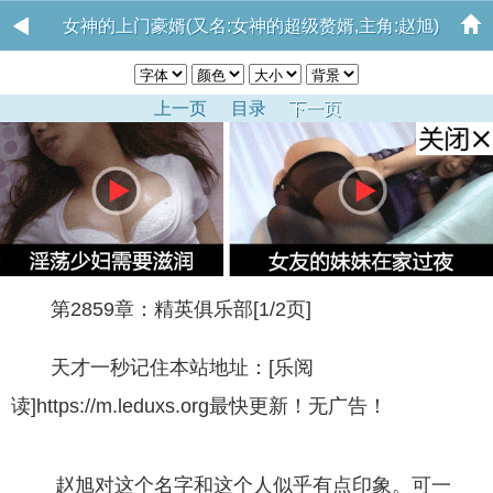
女神的上门豪婿(又名:女神的超级赘婿,主角:赵旭)
上一页
目录
下一页
第2859章：精英俱乐部[1/2页]
天才一秒记住本站地址：[乐阅
读]https://m.leduxs.org最快更新！无广告！
赵旭对这个名字和这个人似乎有点印象。可一