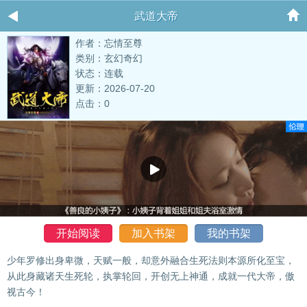
武道大帝
作者：忘情至尊
类别：玄幻奇幻
状态：连载
更新：2026-07-20
点击：0
开始阅读
加入书架
我的书架
少年罗修出身卑微，天赋一般，却意外融合生死法则本源所化至宝，
从此身藏诸天生死轮，执掌轮回，开创无上神通，成就一代大帝，傲
视古今！