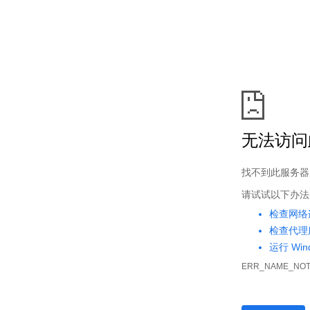
首页
玄幻奇幻
武侠仙侠
都市言情
乐阅读
>
重生后成了皇帝的白月光
> 第48章第
热门推荐：
仙逆
、
重生后成了皇帝的白月光
、
天才一秒记住
https://w