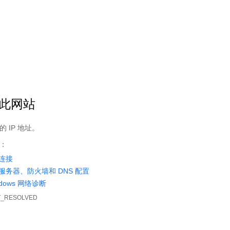
穿越小说
科幻异灵
网游竞技
女生小说
其它类型
阅读轨
四十八章
第48章第四十八章
上一章
章节列表
下一章
←
→
道君
、
邪王嗜宠：神医狂妃
、
女神的上门豪婿(又名:女神的超级赘婿,主角:赵旭)
、
医
本站地址：[乐阅读]
ww.leduxs.org/最快更新！无广告！