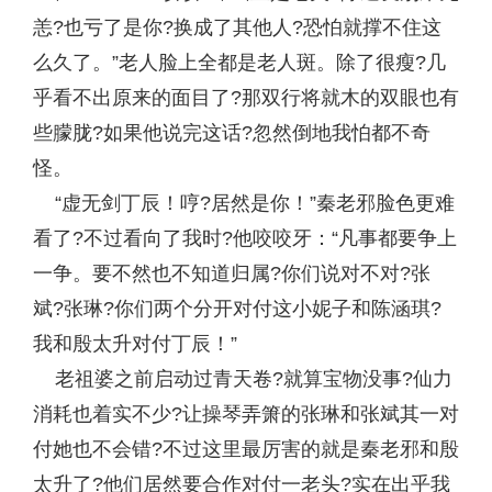
恙?也亏了是你?换成了其他人?恐怕就撑不住这
么久了。”老人脸上全都是老人斑。除了很瘦?几
乎看不出原来的面目了?那双行将就木的双眼也有
些朦胧?如果他说完这话?忽然倒地我怕都不奇
怪。
“虚无剑丁辰！哼?居然是你！”秦老邪脸色更难
看了?不过看向了我时?他咬咬牙：“凡事都要争上
一争。要不然也不知道归属?你们说对不对?张
斌?张琳?你们两个分开对付这小妮子和陈涵琪?
我和殷太升对付丁辰！”
老祖婆之前启动过青天卷?就算宝物没事?仙力
消耗也着实不少?让操琴弄箫的张琳和张斌其一对
付她也不会错?不过这里最厉害的就是秦老邪和殷
太升了?他们居然要合作对付一老头?实在出乎我