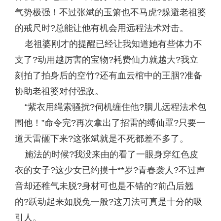
气势极强！不过张斌的玉箫也不马虎?躲避老祖婆
的戒尺时?总能让他有机会用远程法术对击。
老祖婆刚才的提醒已经让我知道她有些体力不
支了?动用越厉害的宝物?耗费仙力就越大?我立
刻拍了拍身后的空竹?还有血云棺中的王胭?准备
协助老祖婆对付强敌。
“紫衣用绳索骚扰?伺机缠住他?胭儿远程法术包
围他！”命令完?再次拿出了招雷的缚仙罩?只要一
道天雷砸下来?这张斌就是不死都差不多了。
施法的时候?我没来由的看了一眼身穿红色皮
衣的女子?这少女已约摸十**岁?青春袭人?不过声
音却还稚气未脱?身材可也是不错的?前凸后翘
的?跃动起来如脱兔一般?这刀法可真是十分的吸
引人。