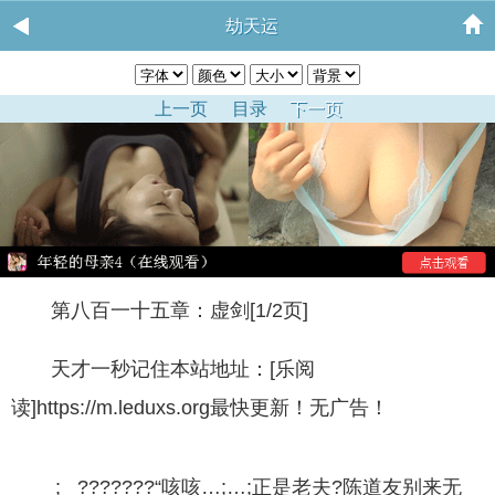
劫天运
上一页
目录
下一页
第八百一十五章：虚剑[1/2页]
天才一秒记住本站地址：[乐阅
读]https://m.leduxs.org最快更新！无广告！
; ???????“咳咳…;…;正是老夫?陈道友别来无