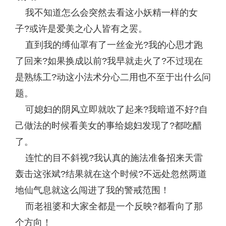
我不知道怎么会突然去看这小妖精一样的女
子?或许是爱美之心人皆有之罢。
直到我的缚仙罩有了一丝金光?我的心思才跑
了回来?如果换成以前?我早就走火了?不过现在
是熟练工?动这小法术分心二用也不至于出什么问
题。
可媳妇的阴风立即就吹了起来?我暗道不好?自
己做法的时候看美女的事给媳妇发现了?都吃醋
了。
连忙的目不斜视?我认真的施法准备招来天雷
轰击这张斌?结果就在这个时候?不远处忽然两道
地仙气息就这么闯进了我的警戒范围！
而老祖婆和大家全都是一个反映?都看向了那
个方向！