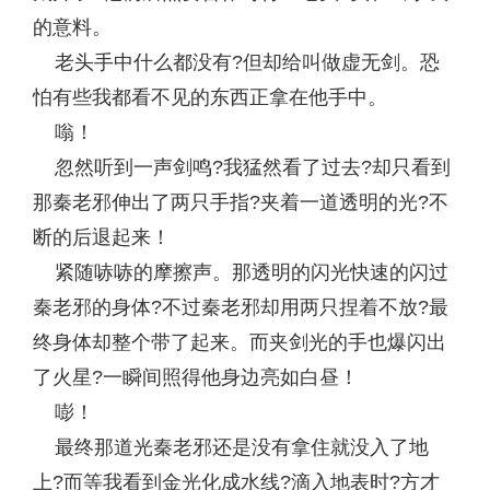
的意料。
老头手中什么都没有?但却给叫做虚无剑。恐
怕有些我都看不见的东西正拿在他手中。
嗡！
忽然听到一声剑鸣?我猛然看了过去?却只看到
那秦老邪伸出了两只手指?夹着一道透明的光?不
断的后退起来！
紧随哧哧的摩擦声。那透明的闪光快速的闪过
秦老邪的身体?不过秦老邪却用两只捏着不放?最
终身体却整个带了起来。而夹剑光的手也爆闪出
了火星?一瞬间照得他身边亮如白昼！
嘭！
最终那道光秦老邪还是没有拿住就没入了地
上?而等我看到金光化成水线?滴入地表时?方才