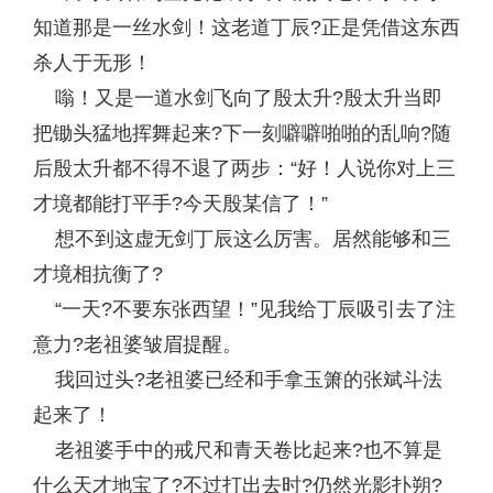
知道那是一丝水剑！这老道丁辰?正是凭借这东西
杀人于无形！
嗡！又是一道水剑飞向了殷太升?殷太升当即
把锄头猛地挥舞起来?下一刻噼噼啪啪的乱响?随
后殷太升都不得不退了两步：“好！人说你对上三
才境都能打平手?今天殷某信了！”
想不到这虚无剑丁辰这么厉害。居然能够和三
才境相抗衡了?
“一天?不要东张西望！”见我给丁辰吸引去了注
意力?老祖婆皱眉提醒。
我回过头?老祖婆已经和手拿玉箫的张斌斗法
起来了！
老祖婆手中的戒尺和青天卷比起来?也不算是
什么天才地宝了?不过打出去时?仍然光影扑朔?