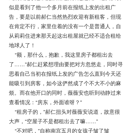
似是看到了他一个多月前在报纸上发的出租广
告，要是以前郝仁当然热烈欢迎有新租客，但现
在肯定不行，家里住着的没有一个是普通人，自
从莉莉住进来那天起这出租屋就已经不适合租给
地球人了！
“额，那什么，抱歉，我这里房子都租出去
了……”郝仁赶紧想理由要把对方忽悠走，同时寻
思着自己当初在报纸上发的广告怎么直到今天还
能吸引到房客，如今这俨然成了个不大不小的麻
烦。而在他开口的同时，薇薇安也听到动静过来
查看情况：“房东，外面谁呀？”
“租房子的，”郝仁扭头对薇薇安说道，故意很
大声，“空屋子不是都租出去了嘛……”
“不对吧，”自称南宫五月的女孩子皱了皱