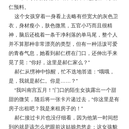
仁预料。
这个女孩穿着一身看上去略有些宽大的灰色卫
衣，身材瘦小，肤色微黑，五官小巧而且很精
神，脑后还梳着一条干净利落的单马尾，整个人
并不算那种非常漂亮的类型，但有一种活泼可爱
的青春气息，她看到郝仁楞在门口，还伸出手来
晃了晃：“你好，这里是郝仁家么？”
郝仁从愣神中惊醒，忙不迭地答道：“哦哦，
是，我就是郝仁。你是……？”
“我叫南宫五月！”门口的陌生女孩露出一个甜
甜的微笑，随后将一张卡片递过去，“你这里是有
房子出租吧？我是来租房子的！”
郝仁接过卡片也没仔细看，因为他第一时间想
到的就是该怎么把眼前这姑娘忽悠走：这女孩貌