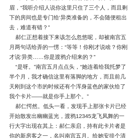
眉，“我听介绍人说你这里只住了三个人，而且剩
下的房间也是专门给‘异类准备的，不会随便租出
去，难道有错？”
郝仁正想着接下来该怎么忽悠呢，却被南宫五
月两句话给弄的一愣：“等等！你刚才说啥？你刚
才说‘异类……你是渡鸦介绍来的？”
“是呀。”南宫五月点点头，“她连着给我托梦了
半个月，我才确信这里有落脚的地方，而且前几
天刚到这个市的时候还有个浑身蓝色的家伙给了
我个卡片——就是你手上那个。”
郝仁愕然。低头一看，发现手上那张卡片已经
开始散发出幽幽蓝光，渡鸦12345龙飞凤舞的一
行大字出现在其上：郝仁亲启，持有此卡片者是
你的新房客之一，名叫南宫五月。给她安排个清