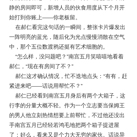
静的房间即可，新增人员的伙食用度从下个月开
始打到你账上——你老板留。
在郝仁看完这句话的一瞬间，整张卡片爆发出
一阵明亮的蓝光，随后化为光点慢慢消散在空气
中，那个五位数渡鸦还挺有艺术细胞的。
“怎么样，没问题吧？”南宫五月笑嘻嘻地看着
郝仁，“现在有房间了不？”
郝仁这才确认情况，忙不迭地点头：“有有，赶
紧进来吧——话说用帮忙不？”
郝仁已经看到南宫五月身后有两个大箱子，这
行李的分量大概不轻。作为一个立志要当保姆王
的男人他立刻热情想要上前帮忙，不过他还没出
手南宫五月已经轻若鸿毛地把两个箱子提进屋
了：好么，看来又是个力大无穷的家伙。话说异