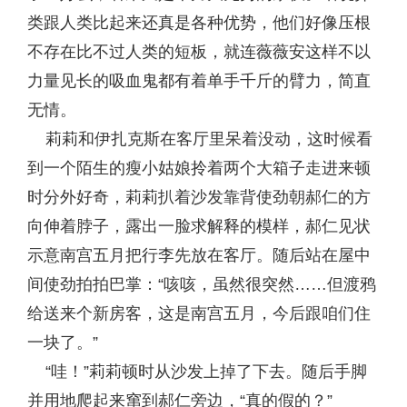
类跟人类比起来还真是各种优势，他们好像压根
不存在比不过人类的短板，就连薇薇安这样不以
力量见长的吸血鬼都有着单手千斤的臂力，简直
无情。
莉莉和伊扎克斯在客厅里呆着没动，这时候看
到一个陌生的瘦小姑娘拎着两个大箱子走进来顿
时分外好奇，莉莉扒着沙发靠背使劲朝郝仁的方
向伸着脖子，露出一脸求解释的模样，郝仁见状
示意南宫五月把行李先放在客厅。随后站在屋中
间使劲拍拍巴掌：“咳咳，虽然很突然……但渡鸦
给送来个新房客，这是南宫五月，今后跟咱们住
一块了。”
“哇！”莉莉顿时从沙发上掉了下去。随后手脚
并用地爬起来窜到郝仁旁边，“真的假的？”