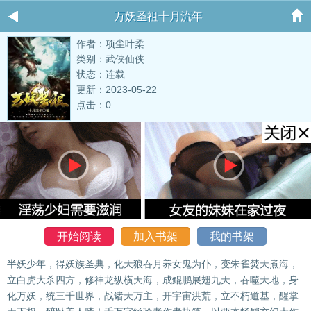
万妖圣祖十月流年
作者：项尘叶柔
类别：武侠仙侠
状态：连载
更新：2023-05-22
点击：0
开始阅读
加入书架
我的书架
半妖少年，得妖族圣典，化天狼吞月养女鬼为仆，变朱雀焚天煮海，
立白虎大杀四方，修神龙纵横天海，成鲲鹏展翅九天，吞噬天地，身
化万妖，统三千世界，战诸天万主，开宇宙洪荒，立不朽道基，醒掌