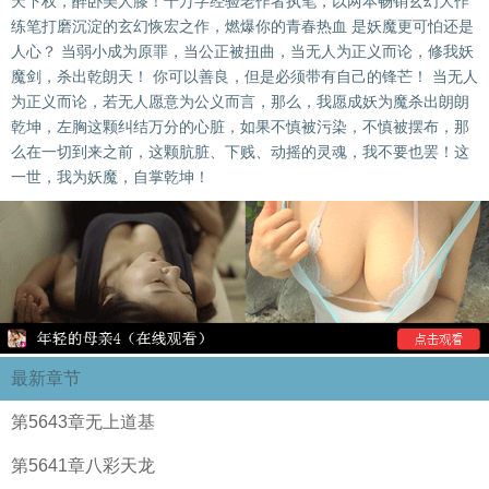
天下权，醉卧美人膝！千万字经验老作者执笔，以两本畅销玄幻大作
练笔打磨沉淀的玄幻恢宏之作，燃爆你的青春热血 是妖魔更可怕还是
人心？ 当弱小成为原罪，当公正被扭曲，当无人为正义而论，修我妖
魔剑，杀出乾朗天！ 你可以善良，但是必须带有自己的锋芒！ 当无人
为正义而论，若无人愿意为公义而言，那么，我愿成妖为魔杀出朗朗
乾坤，左胸这颗纠结万分的心脏，如果不慎被污染，不慎被摆布，那
么在一切到来之前，这颗肮脏、下贱、动摇的灵魂，我不要也罢！这
一世，我为妖魔，自掌乾坤！
最新章节
第5643章无上道基
第5641章八彩天龙