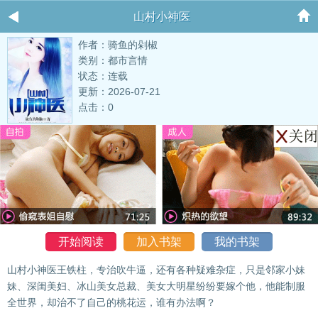
山村小神医
作者：骑鱼的剁椒
类别：都市言情
状态：连载
更新：2026-07-21
点击：0
开始阅读
加入书架
我的书架
山村小神医王铁柱，专治吹牛逼，还有各种疑难杂症，只是邻家小妹
妹、深闺美妇、冰山美女总裁、美女大明星纷纷要嫁个他，他能制服
全世界，却治不了自己的桃花运，谁有办法啊？