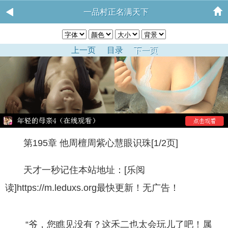
一品村正名满天下
上一页
目录
下一页
第195章 他周檀周紫心慧眼识珠[1/2页]
天才一秒记住本站地址：[乐阅
读]https://m.leduxs.org最快更新！无广告！
“爷，您瞧见没有？这禾二也太会玩儿了吧！属