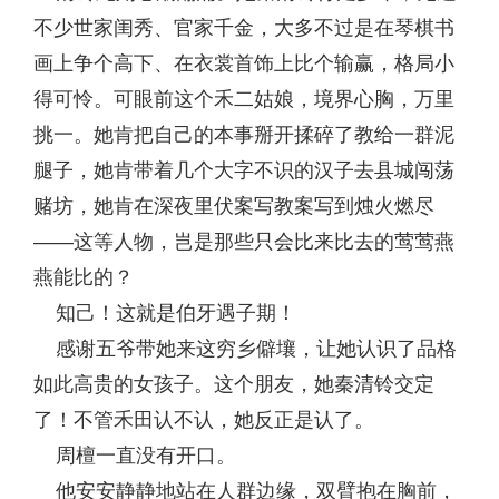
不少世家闺秀、官家千金，大多不过是在琴棋书
画上争个高下、在衣裳首饰上比个输赢，格局小
得可怜。可眼前这个禾二姑娘，境界心胸，万里
挑一。她肯把自己的本事掰开揉碎了教给一群泥
腿子，她肯带着几个大字不识的汉子去县城闯荡
赌坊，她肯在深夜里伏案写教案写到烛火燃尽
——这等人物，岂是那些只会比来比去的莺莺燕
燕能比的？
知己！这就是伯牙遇子期！
感谢五爷带她来这穷乡僻壤，让她认识了品格
如此高贵的女孩子。这个朋友，她秦清铃交定
了！不管禾田认不认，她反正是认了。
周檀一直没有开口。
他安安静静地站在人群边缘，双臂抱在胸前，