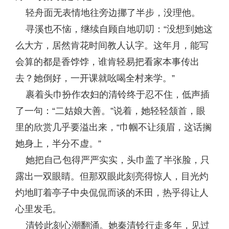
轻舟面无表情地往旁边挪了半步，没理他。
寻溪也不恼，继续自顾自地叨叨：“没想到她这
么大方，居然肯花时间教人认字。这年月，能写
会算的都是香饽饽，谁肯轻易把看家本事传出
去？她倒好，一开课就吆喝全村来学。”
裹着头巾扮作农妇的清铃终于忍不住，低声插
了一句：“二姑娘大善。”说着，她轻轻颔首，眼
里的欣赏几乎要溢出来，“巾帼不让须眉，这话搁
她身上，半分不虚。”
她把自己包得严严实实，头巾盖了半张脸，只
露出一双眼睛。但那双眼此刻亮得惊人，目光灼
灼地盯着亭子中央侃侃而谈的禾田，热乎得让人
心里发毛。
清铃此刻心潮翻涌。她秦清铃行走多年，见过