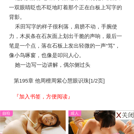
一双眼睛眨也不眨地盯着那个正在白板上写字的
背影。
禾田写字的样子很利落，肩膀不动，手腕使
力，木炭条在石灰面上划出干脆的声响，最后一
笔是一个点，落在石板上发出轻微的一声“笃”，
像小鸟啄窗，也像是叩问人心。
她一边写一边讲解，偶尔侧过头
第195章 他周檀周紫心慧眼识珠[1/2页]
『加入书签，方便阅读』