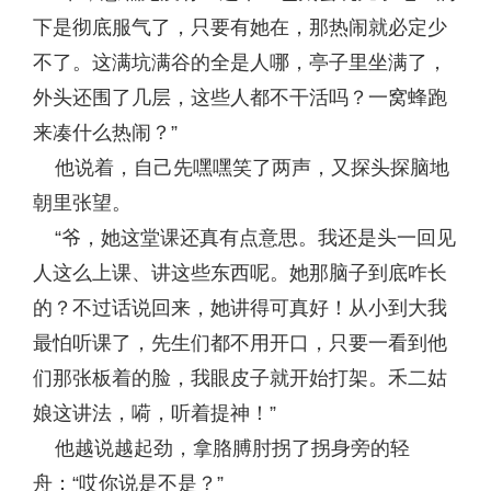
下是彻底服气了，只要有她在，那热闹就必定少
不了。这满坑满谷的全是人哪，亭子里坐满了，
外头还围了几层，这些人都不干活吗？一窝蜂跑
来凑什么热闹？”
他说着，自己先嘿嘿笑了两声，又探头探脑地
朝里张望。
“爷，她这堂课还真有点意思。我还是头一回见
人这么上课、讲这些东西呢。她那脑子到底咋长
的？不过话说回来，她讲得可真好！从小到大我
最怕听课了，先生们都不用开口，只要一看到他
们那张板着的脸，我眼皮子就开始打架。禾二姑
娘这讲法，嗬，听着提神！”
他越说越起劲，拿胳膊肘拐了拐身旁的轻
舟：“哎你说是不是？”