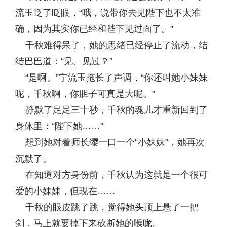
流玉眨了眨眼，“哦，说带你去见陛下也不太准
确，因为其实你已经和陛下见过面了。”
千秋难得呆了，她的思绪已经停止了流动，结
结巴巴道：“见、见过？”
“是啊。”宁流玉拖长了声调，“你还叫她小妹妹
呢，千秋啊，你胆子可真是大呢。”
静默了足足三十秒，千秋的魂儿才重新回到了
身体里：“陛下她……”
想到她对着师长缨一口一个“小妹妹”，她再次
沉默了。
在知道对方身份前，千秋认为这就是一个很可
爱的小妹妹，但现在……
千秋的眼皮跳了跳，觉得她头顶上悬了一把
剑，马上就要掉下来砍断她的喉咙。