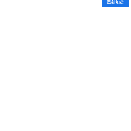
章节错误,点此
正章节内容,
新书推荐：
一品村正名满天下
、
快递员
本站所