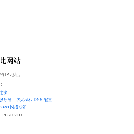
穿越小说
科幻异灵
网游竞技
女生小说
其它类型
阅读轨
毕业就结婚
第710章 毕业就结婚
上一章
章节列表
下一章
←
→
沦陷了
、
不良之年少轻狂
、
俗人回档
、
全球高武
、
霍先生乖乖宠我
、
本站地址：[乐阅读]
ww.leduxs.org/最快更新！无广告！