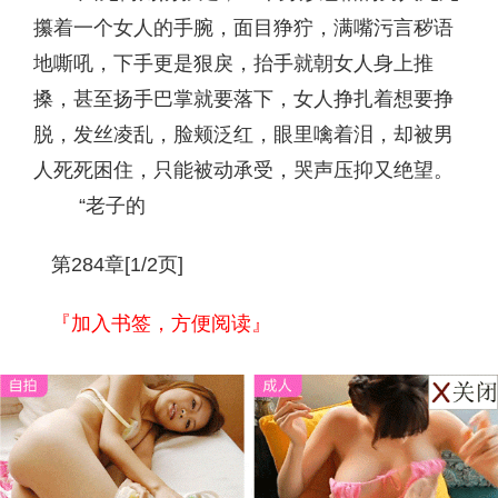
攥着一个女人的手腕，面目狰狞，满嘴污言秽语
地嘶吼，下手更是狠戾，抬手就朝女人身上推
搡，甚至扬手巴掌就要落下，女人挣扎着想要挣
脱，发丝凌乱，脸颊泛红，眼里噙着泪，却被男
人死死困住，只能被动承受，哭声压抑又绝望。
“老子的
第284章[1/2页]
『加入书签，方便阅读』