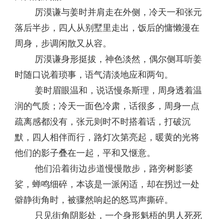
厉漠谦与姜时并肩走在外侧，冷天一和张元
落后半步，四人从别墅里走出，饭后的慵懒漫在
周身，步调闲散又从容。
厉漠谦身形挺拔，神色淡然，偶尔侧耳听姜
时随口说着琐事，语气清淡地应和两句。
姜时眉眼温和，说话慢条斯理，周身透着温
润的气质；冷天一面色冷肃，话很多，周身一点
疏离感都没有，张元则时不时搭着话，打破沉
默，四人相伴而行，路灯次第亮起，暖黄的光将
他们的影子叠在一起，平和又惬意。
他们沿着街边步道慢慢散步，路旁树影婆
娑，蝉鸣细碎，本该是一派闲适，却在拐过一处
僻静街角时，被骤然响起的怒骂声撕碎。
只见街角阴影处，一个身形魁梧的男人死死