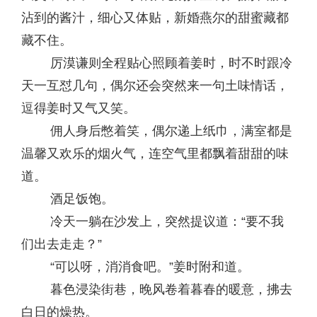
沾到的酱汁，细心又体贴，新婚燕尔的甜蜜藏都
藏不住。
厉漠谦则全程贴心照顾着姜时，时不时跟冷
天一互怼几句，偶尔还会突然来一句土味情话，
逗得姜时又气又笑。
佣人身后憋着笑，偶尔递上纸巾，满室都是
温馨又欢乐的烟火气，连空气里都飘着甜甜的味
道。
酒足饭饱。
冷天一躺在沙发上，突然提议道：“要不我
们出去走走？”
“可以呀，消消食吧。”姜时附和道。
暮色浸染街巷，晚风卷着暮春的暖意，拂去
白日的燥热。