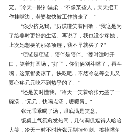
宠。”冷天一眼神温柔，“不像某些人，天天把工
作挂嘴边，老婆都快被工作挤走了。”
“你少挤兑我。”厉漠谦笑着回敬，“我这是为
了给姜时更好的生活。再说了，我也没少疼她，
上次她想要的那条项链，我不早就买了？”
“项链是项链，陪伴是陪伴。”姜时适时开
口，笑着打圆场，“好了，你们俩别斗嘴了，再斗
嘴，这菜都要凉了。快吃吧，不然冷总等会儿又
要心疼元元吃不到热乎的了。”
“还是姜时懂我。”冷天一笑着给张元盛了一
碗汤，“元元，快喝点汤，暖暖胃。”
张元乖乖喝了汤，眼底满是笑意。
饭桌上气氛愈发热闹，几句调侃逗得人哈哈
大笑，冷天一时不时给张元剔掉鱼刺、擦掉嘴角