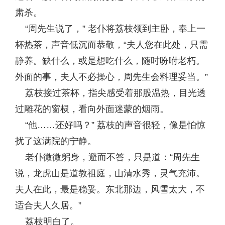
肃杀。
“周先生说了，” 老仆将荔枝领到主卧，奉上一
杯热茶，声音低沉而恭敬，“夫人您在此处，只需
静养。缺什么，或是想吃什么，随时吩咐老朽。
外面的事，夫人不必操心，周先生会料理妥当。”
荔枝接过茶杯，指尖感受着那股温热，目光透
过雕花的窗棂，看向外面迷蒙的烟雨。
“他……还好吗？” 荔枝的声音很轻，像是怕惊
扰了这满院的宁静。
老仆微微躬身，避而不答，只是道：“周先生
说，龙虎山是道教祖庭，山清水秀，灵气充沛。
夫人在此，最是稳妥。东北那边，风雪太大，不
适合夫人久居。”
荔枝明白了。