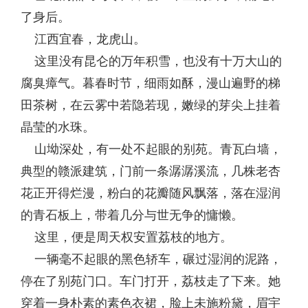
了身后。
江西宜春，龙虎山。
这里没有昆仑的万年积雪，也没有十万大山的
腐臭瘴气。暮春时节，细雨如酥，漫山遍野的梯
田茶树，在云雾中若隐若现，嫩绿的芽尖上挂着
晶莹的水珠。
山坳深处，有一处不起眼的别苑。青瓦白墙，
典型的赣派建筑，门前一条潺潺溪流，几株老杏
花正开得烂漫，粉白的花瓣随风飘落，落在湿润
的青石板上，带着几分与世无争的慵懒。
这里，便是周天权安置荔枝的地方。
一辆毫不起眼的黑色轿车，碾过湿润的泥路，
停在了别苑门口。车门打开，荔枝走了下来。她
穿着一身朴素的素色衣裙，脸上未施粉黛，眉宇