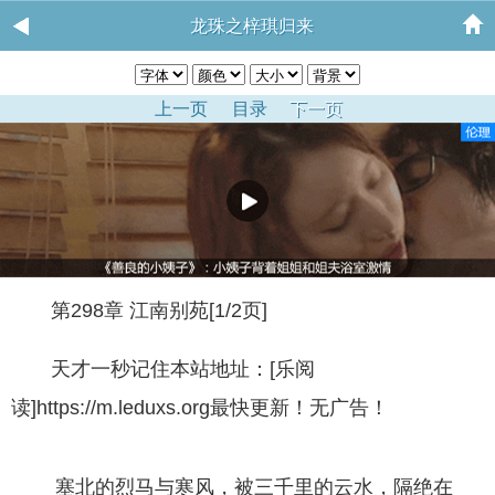
龙珠之梓琪归来
上一页
目录
下一页
第298章 江南别苑[1/2页]
天才一秒记住本站地址：[乐阅
读]https://m.leduxs.org最快更新！无广告！
塞北的烈马与寒风，被三千里的云水，隔绝在