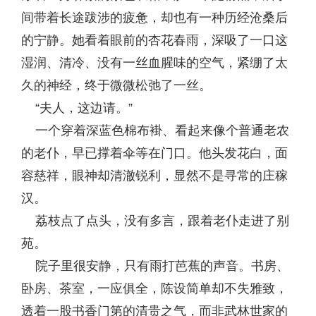
间带着长途跋涉的疲惫，却也有一种历经沧桑后
的宁静。她看着眼前的杏花春雨，深吸了一口这
湿润、清冷、没有一丝血腥味的空气，紧绷了太
久的神经，终于微微松弛了一丝。
“夫人，这边请。”
一个穿着深蓝色棉布褂、看起来像个普通老农
的老仆，早已撑着伞等在门口。他头发花白，面
容慈祥，眼神却清澈锐利，显然不是寻常的庄稼
汉。
荔枝点了点头，没有多言，跟着老仆走进了别
苑。
院子里很安静，只有雨打芭蕉的声音。书房、
卧房、茶室，一应俱全，陈设简单却不失雅致，
透着一股书香门第的清贵之气，而非武林世家的