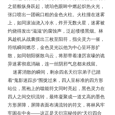
之箭般纵身跃起，琥珀色眼眸中燃起炽热火光，
张口喷出一团碗口粗的金色火柱。火柱撞在迷雾
上，如同滚油浇入冷水，炸开无数火星，迷雾被
灼烧得发出“滋滋”的腐蚀声，泛起缕缕黑烟。林
风趁机从战囊摸出三枚至阳符，指尖灵力一催，
符纸瞬间燃尽，金色灵光以他为中心呈环形扩
散，如同朝阳驱散乌云，将那带着凄厉哀嚎的诡
异迷雾彻底消融，连一丝阴邪气息都未残留。
迷雾消散的瞬间，剩余四名天衍宗弟子已踏
着“鬼影迷踪步”围拢过来，四人呈标准的四方形
站位，黑袍上的噬能符文同时亮起，黑色灵力在
四人之间交织流转，最终凝聚成一道丈高的墨色
方形屏障，屏障表面布满流转的符文，将林风牢
牢困在中央——这正是天衍宗秘传的“天衍四合