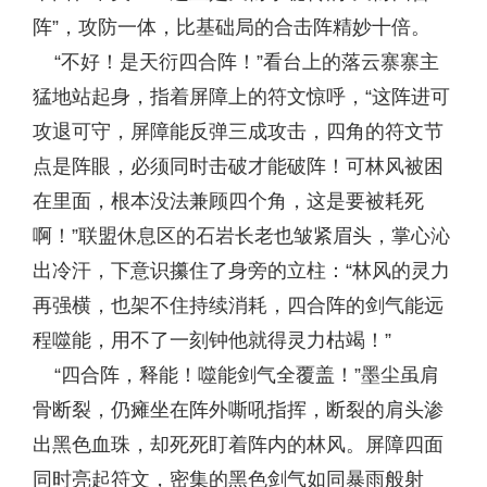
阵”，攻防一体，比基础局的合击阵精妙十倍。
“不好！是天衍四合阵！”看台上的落云寨寨主
猛地站起身，指着屏障上的符文惊呼，“这阵进可
攻退可守，屏障能反弹三成攻击，四角的符文节
点是阵眼，必须同时击破才能破阵！可林风被困
在里面，根本没法兼顾四个角，这是要被耗死
啊！”联盟休息区的石岩长老也皱紧眉头，掌心沁
出冷汗，下意识攥住了身旁的立柱：“林风的灵力
再强横，也架不住持续消耗，四合阵的剑气能远
程噬能，用不了一刻钟他就得灵力枯竭！”
“四合阵，释能！噬能剑气全覆盖！”墨尘虽肩
骨断裂，仍瘫坐在阵外嘶吼指挥，断裂的肩头渗
出黑色血珠，却死死盯着阵内的林风。屏障四面
同时亮起符文，密集的黑色剑气如同暴雨般射