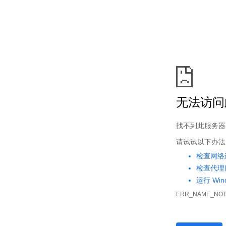
首页
玄幻奇幻
武侠仙侠
都市言情
乐阅读
>
孤星照夜寒
> 第56章 再见江晚舟11
热门推荐：
星汉灿烂
、
六年后，我携四个幼崽
天才一秒记住
https://w