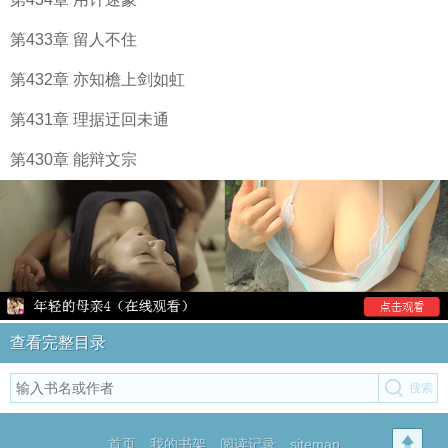
第433章 留人不住
第432章 亦知檐上剑如虹
第431章 理据迂回未通
第430章 能辩文宗
查看完整目录
首页
我的书架
阅读记录
sitemap