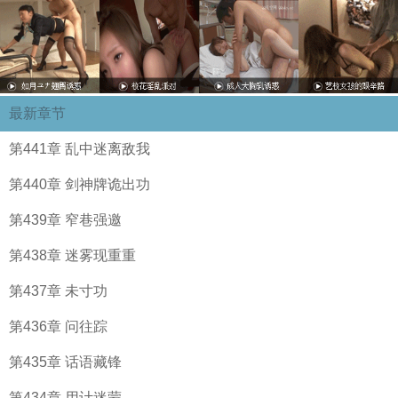
最新章节
第441章 乱中迷离敌我
第440章 剑神牌诡出功
第439章 窄巷强邀
第438章 迷雾现重重
第437章 未寸功
第436章 问往踪
第435章 话语藏锋
第434章 用计迷蒙