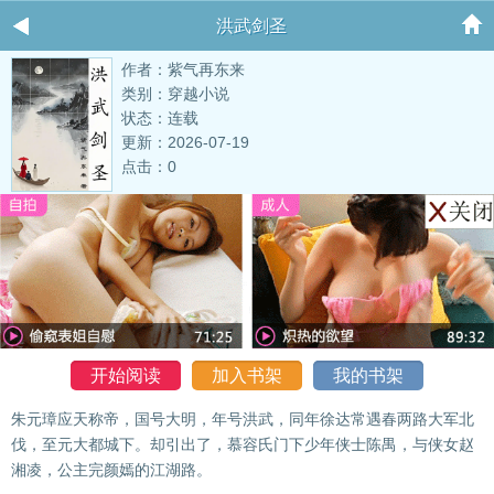
洪武剑圣
作者：紫气再东来
类别：穿越小说
状态：连载
更新：2026-07-19
点击：0
开始阅读
加入书架
我的书架
朱元璋应天称帝，国号大明，年号洪武，同年徐达常遇春两路大军北
伐，至元大都城下。却引出了，慕容氏门下少年侠士陈禺，与侠女赵
湘凌，公主完颜嫣的江湖路。