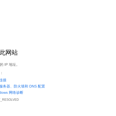
穿越小说
科幻异灵
网游竞技
女生小说
其它类型
阅读轨
第199章 时间的园2
上一章
章节列表
下一章
←
→
炸翻前夫家
、
某某
、
超神宠兽店
、
天官赐福
、
斗罗之灵珠神剑
、
本站地址：[乐阅读]
ww.leduxs.org/最快更新！无广告！