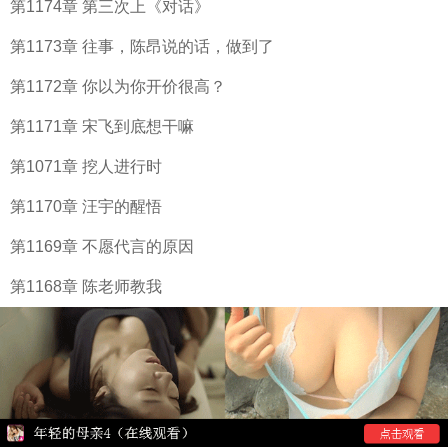
第1174章 第三次上《对话》
第1173章 往事，陈昂说的话，做到了
第1172章 你以为你开价很高？
第1171章 宋飞到底想干嘛
第1071章 挖人进行时
第1170章 汪宇的醒悟
第1169章 不愿代言的原因
第1168章 陈老师教我