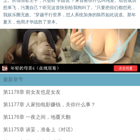
上。所谓情歌王子，只会听‘学姐说’？来首教你什么叫纯爱。组合成员
想单飞，污蔑自己？听完这首快别给我狗叫了。“只要把你们都怼死，
我娱乐圈无敌。”穿越平行世界，怼人系统加身的陈昂如此说道。那年
夏天，他用才华战胜了资本。
最新章节
第1178章 前女友也是女友
第1177章 人家拍电影赚钱，关你什么事？
第1176章 一夜之间，地覆天翻
第1175章 谈妥，准备上《对话》