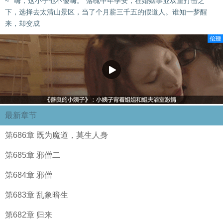
~”“嗨，这小子他不傻嗨。”落魄中年季安，在婚姻事业双重打击之
下，选择去太清山景区，当了个月薪三千五的假道人。谁知一梦醒
来，却变成
最新章节
第686章 既为魔道，莫生人身
第685章 邪僧二
第684章 邪僧
第683章 乱象暗生
第682章 归来