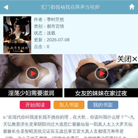
玄门都领袖我在两界当祖师
作者：季时茫然
类别：都市言情
状态：连载
更新：2026-07-08
点击：0
开始阅读
加入书架
我的书架
s:“在现代你叫我道长我不挑你的理，在大乾，你该叫我什么呀？”“~九
天弘教普济生灵掌阴阳功过大道思仁紫极仙翁一阳真人太上大罗天仙
紫极长生圣智昭灵统元证应玉虚总掌五雷大真人玄都境万寿帝君