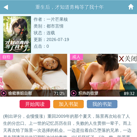
重生后，才知道青梅等了我十年
作者：一片芒果核
类别：都市言情
状态：连载
更新：2026-07-19
点击：0
开始阅读
加入书架
我的书架
(刚出评分，会慢慢涨）重回2009年的那个夏天，陈景再次站在了人
生的分岔口。上一世的记忆历历在目，失败的人生贯彻一辈子。而上
天再次给了陈景一次选择的机会。一边是拉着自己堕落的兄弟，一边