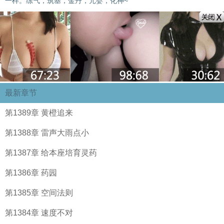
一样。练气，筑基，金丹，元婴，化神~
最新章节
第1389章 黄橙追来
第1388章 雷声大雨点小
第1387章 给本座培育灵药
第1386章 药园
第1385章 空间法则
第1384章 速度不对