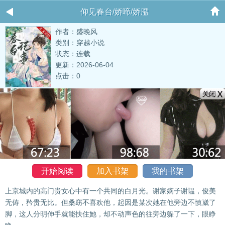
仰见春台/娇啼/娇靥
作者：盛晚风
类别：穿越小说
状态：连载
更新：2026-06-04
点击：0
开始阅读
加入书架
我的书架
上京城内的高门贵女心中有一个共同的白月光。谢家嫡子谢韫，俊美
无俦，矜贵无比。但桑窈不喜欢他，起因是某次她在他旁边不慎崴了
脚，这人分明伸手就能扶住她，却不动声色的往旁边躲了一下，眼睁