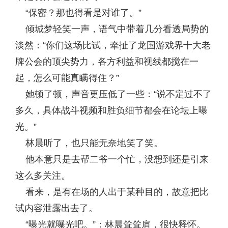
“保密？那也得看是对谁了。”
倾城梦轻笑一声，语气中带着几分看透局势的
淡然：“你们这场比试，牵扯了龙国游戏界十大老
牌公会的顶尖势力，各方利益和视线都搅在一
起，怎么可能真瞒得住？”
她顿了顿，声音更压低了一些：“说不定过不了
多久，具体战斗视频和胜负细节都会在论坛上曝
光。”
林晨听了，也只能无奈地笑了笑。
他本意只是去帮二爷一个忙，没想到还是引来
这么多关注。
看来，是有在场的人出于某种目的，故意把比
试内容泄露出去了。
“曝光就曝光吧。”：林晨耸耸肩，很快释怀。