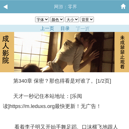
网游：零界
上一页
目录
下一页
第340章 保密？那也得看是对谁了。[1/2页]
天才一秒记住本站地址：[乐阅
读]https://m.leduxs.org最快更新！无广告！
看着李子明又开始手舞足蹈、口沫横飞地跟人