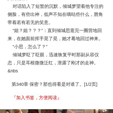
对话陷入了短暂的沉默，倾城梦望着他专注的
侧脸，有些出神，低声不知在嘀咕些什么，唇角
带着若有若无的笑意。
“姐？姐？？？”：直到倾城思逛完一圈营地回
来，在她面前挥手晃了晃，她才蓦地回过神来。
“小思，怎么了？”
倾城梦眨了眨眼，迅速恢复平时那副从容仪
态，只是耳根微微泛红，泄露了刚才的走神。
&nbs
第340章 保密？那也得看是对谁了。[1/2页]
『加入书签，方便阅读』