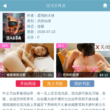
混沌至尊鼎
作者：柔弱的大侠
类别：武侠仙侠
状态：连载
更新：2026-07-22
点击：0
开始阅读
加入书架
我的书架
叶尘乃仙界最强仙帝，有一无上至宝混沌鼎，混沌鼎可炼化万物，吞
噬，自成空间世界等，在仙魔大战中遭到七位仙帝背刺不敌自爆，一
缕残魂附在混沌鼎上穿越至下界刚死不久被未婚妻背刺天娇叶家少主