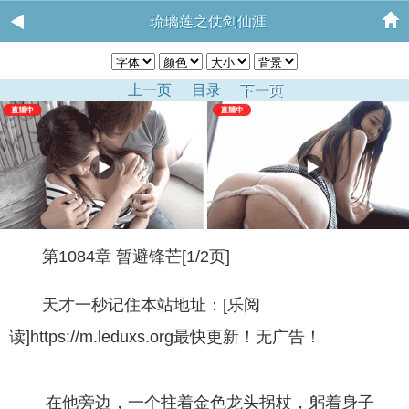
琉璃莲之仗剑仙涯
上一页
目录
下一页
第1084章 暂避锋芒[1/2页]
天才一秒记住本站地址：[乐阅
读]https://m.leduxs.org最快更新！无广告！
在他旁边，一个拄着金色龙头拐杖，躬着身子