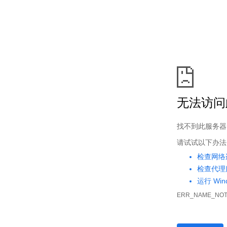
首页
玄幻奇幻
武侠仙侠
都市言情
乐阅读
>
仙路诛仙2
> 第217章 斩大尊
热门推荐：
盘龙
、
丹武双绝
、
异界最强赘婿
、
天才一秒记住
https://w