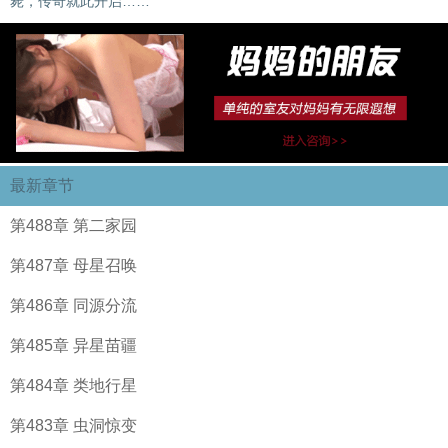
毙，传奇就此开启……
最新章节
第488章 第二家园
第487章 母星召唤
第486章 同源分流
第485章 异星苗疆
第484章 类地行星
第483章 虫洞惊变