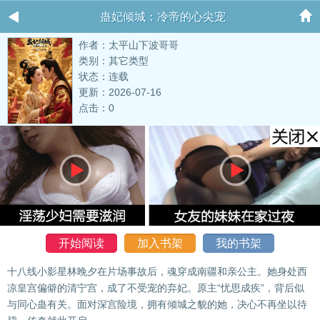
蛊妃倾城：冷帝的心尖宠
作者：太平山下波哥哥
类别：其它类型
状态：连载
更新：2026-07-16
点击：0
开始阅读
加入书架
我的书架
十八线小影星林晚夕在片场事故后，魂穿成南疆和亲公主。她身处西
凉皇宫偏僻的清宁宫，成了不受宠的弃妃。原主“忧思成疾”，背后似
与同心蛊有关。面对深宫险境，拥有倾城之貌的她，决心不再坐以待