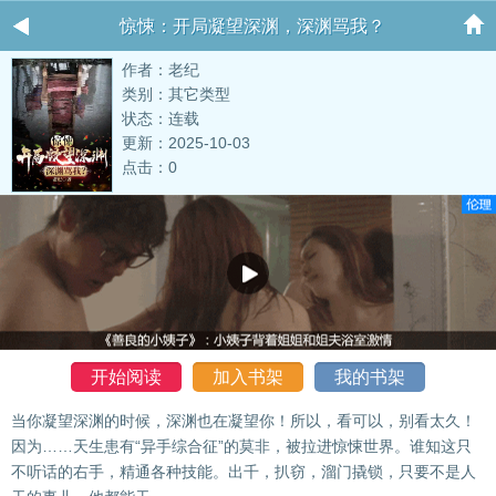
惊悚：开局凝望深渊，深渊骂我？
作者：老纪
类别：其它类型
状态：连载
更新：2025-10-03
点击：0
开始阅读
加入书架
我的书架
当你凝望深渊的时候，深渊也在凝望你！所以，看可以，别看太久！
因为……天生患有“异手综合征”的莫非，被拉进惊悚世界。谁知这只
不听话的右手，精通各种技能。出千，扒窃，溜门撬锁，只要不是人