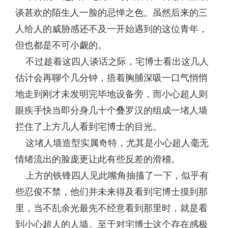
谈甚欢的陌生人一脸的忌惮之色。虽然后来的三
人给人的威胁感还不及一开始遇到的这位青年，
但也都是不可小觑的。
不过趁着这四人谈话之际，宅博士看出这几人
估计会再聊个几分钟，捂着胸脯深吸一口气悄悄
地走到刚才未发明完毕地设备旁，而小心超人则
眼疾手快当即分身几十个叠罗汉的组成一堵人墙
拦住了上方几人看到宅博士的目光。
这堵人墙造型实属奇特，尤其是小心超人毫无
情绪流出的脸庞更让此有些反差的滑稽。
上方的铁锋四人见此嘴角抽搐了一下，似乎有
些忍俊不禁，他们并未来得及看到宅博士摸到那
里，当不乱余光最先不经意看到那里时，就是看
到小心超人的人墙。至于对宅博士这个存在感极