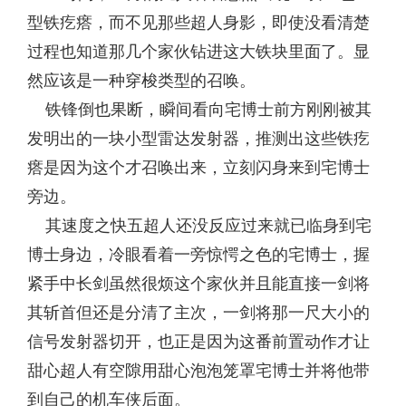
型铁疙瘩，而不见那些超人身影，即使没看清楚
过程也知道那几个家伙钻进这大铁块里面了。显
然应该是一种穿梭类型的召唤。
铁锋倒也果断，瞬间看向宅博士前方刚刚被其
发明出的一块小型雷达发射器，推测出这些铁疙
瘩是因为这个才召唤出来，立刻闪身来到宅博士
旁边。
其速度之快五超人还没反应过来就已临身到宅
博士身边，冷眼看着一旁惊愕之色的宅博士，握
紧手中长剑虽然很烦这个家伙并且能直接一剑将
其斩首但还是分清了主次，一剑将那一尺大小的
信号发射器切开，也正是因为这番前置动作才让
甜心超人有空隙用甜心泡泡笼罩宅博士并将他带
到自己的机车侠后面。