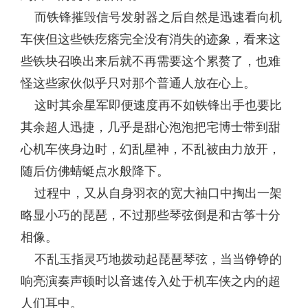
而铁锋摧毁信号发射器之后自然是迅速看向机
车侠但这些铁疙瘩完全没有消失的迹象，看来这
些铁块召唤出来后就不再需要这个累赘了，也难
怪这些家伙似乎只对那个普通人放在心上。
这时其余星军即便速度再不如铁锋出手也要比
其余超人迅捷，几乎是甜心泡泡把宅博士带到甜
心机车侠身边时，幻乱星神，不乱被由力放开，
随后仿佛蜻蜓点水般降下。
过程中，又从自身羽衣的宽大袖口中掏出一架
略显小巧的琵琶，不过那些琴弦倒是和古筝十分
相像。
不乱玉指灵巧地拨动起琵琶琴弦，当当铮铮的
响亮演奏声顿时以音速传入处于机车侠之内的超
人们耳中。