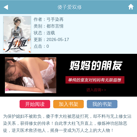
傻子爱双修
作者：弓手染再
类别：都市言情
状态：连载
更新：2026-05-17
点击：0
开始阅读
加入书架
我的书架
为保护媳妇不被欺负，傻子李大柱被恶徒打死，却不料与无上修女沾
染关系，获得修女的传承！自此李大柱飞升直上，修炼神功惩除恶
徒，逆天医术救济他人，摇身一变成为万人之上的大人物！