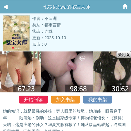
七零废品站的鉴宝大师
作者：不归洲
类别：都市言情
状态：连载
更新：2025-10-10
点击：0
开始阅读
加入书架
我的书架
她的知识，就是最强的外挂！旁人眼里的垃圾，她却能一眼看穿千
年！……陆清远：别动！这是国家级专家！博物馆老馆长：（颤抖）
天呐，这是庄老的孙女？华夏文脉有救了！她从废品站崛起，终成国