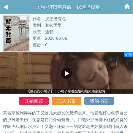
开局只有8年寿命，我选择梭哈
作者：汉堡没有包
类别：其它类型
状态：连载
更新：2025-06-06
点击：0
开始阅读
加入书架
我的书架
莫名穿越到异界的丁义这几天越发的恐慌起来。他发现好心收养自己
的那对老夫妇半夜总是在门外偷窥自己。门缝外那压抑不住的兴奋的
呼吸声和咽口水声让丁义毫不怀疑下一刻这对老夫妇就会破门而入杀