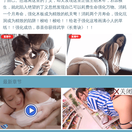
了自己。想逃离这里的丁义，却又发现这里正值王朝末年，邪祟横
生，就此陷入绝望的丁义忽然发现自己可以耗费生命强化万物。消耗
一个月寿命，强化木板成为精致的机关弩！消耗两个月寿命，强化坑
洞成为精致的陷阱！梭哈！梭哈！！给老子强化这堆画满小人的草
纸！！强化成功，恭喜你获得武学《长青诀》！！
最新章节