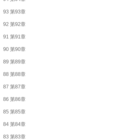
93 第93章
92 第92章
91 第91章
90 第90章
89 第89章
88 第88章
87 第87章
86 第86章
85 第85章
84 第84章
83 第83章