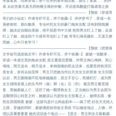
永葆童真，结果穿成了各个世界的童年期女配，葆住了童真……的外
表 从此凭着天真无邪粉雕玉琢的外貌，开启逆风翻盘打脸虐渣之旅
——————————————————————— 【预收《穿成哥
哥们的小仙女》作者专栏可见，求个收藏~】 伊伊穿书了，穿成一名
身娇体软、肤白貌美、专业衬托女主的豪门炮灰女配 没有剧情线捆
绑，她决定自顾自美丽，绝不招惹书中大佬 然而男主盯上了她，反派
盯上了她，就连四个大佬哥哥也盯上了她 哥哥们身高腿长，又宠又撩
而她，心中只有学习！
——————————————————————— 【预收《把替身
文学改写成发疯文学》作者专栏可见，求个收藏~】 簌簌一觉醒来，
穿成一本虐文里的炮灰女配 原主重度恋爱脑，对男主掏心掏肺、死心
塌地，雨天送伞，晴天送水，来例假痛的死去活来，也要坚持扮演完
美女友，奈何从始至终，男主只把她当作白月光女主的替身 女主归国
以后，男主眼睛都不眨地将她抛弃，原主不甘心，死缠烂打，成为男
女主感情发展上的头号绊（催）脚（化）石（剂） 最后男主蓄意报
复，害她家破人亡，还挖了她一颗肾救女主，正当她以为男主会因为
这颗肾回心转意之时，她被误认为是给女主投毒之人，被绑去国，惨
死在异国雨夜 簌簌：这踏马是什么狗血剧本——疯了吧 好在天无绝人
之路，穿越的同时，簌簌偶然拾得改文系统 可以修改地点，人物，环
境以及重要要素 她先试试改个地点—— 【原文：男主和女主黏黏腻