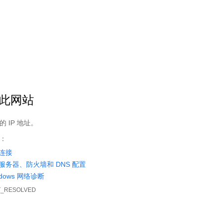
穿越小说
科幻异灵
网游竞技
女生小说
其它类型
阅读轨
云
第104章 妖女vs墨云
上一章
章节列表
下一章
←
→
战神狂飙
、
星动乾坤
、
万古第一神
、
本站地址：[乐阅读]
ww.leduxs.org/最快更新！无广告！