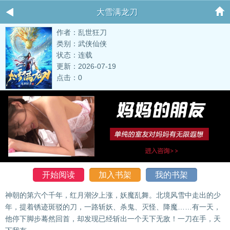
大雪满龙刀
作者：乱世狂刀
类别：武侠仙侠
状态：连载
更新：2026-07-19
点击：0
开始阅读
加入书架
我的书架
神朝的第六个千年，红月潮汐上涨，妖魔乱舞。北境风雪中走出的少
年，提着锈迹斑驳的刀，一路斩妖、杀鬼、灭怪、降魔……有一天，
他停下脚步蓦然回首，却发现已经斩出一个天下无敌！一刀在手，天