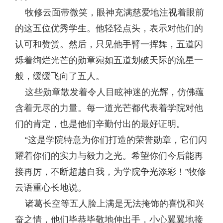
牧修云面带微笑，眼神充满慈爱地注视着眼前
的这五位优秀学生。他轻轻点头，表示对他们的
认可和赞赏。然后，只见他手臂一挥舞，五道闪
烁着绚烂光芒的勋章宛如五道划破天际的流星一
般，缓缓飞向了五人。
这些勋章散发着令人目眩神迷的光辉，仿佛蕴
含着无尽的力量。每一道光芒都代表着学院对他
们的肯定，也是他们辛勤付出的最好证明。
“这是学院特意为你们打造的荣誉勋章，它们闪
耀着你们的实力与毅力之光。希望你们今后能再
接再厉，不断超越自我，为学院争光添彩！”牧修
云语重心长地说。
诸葛长空等五人脸上满是无法掩饰的喜悦和兴
奋之情，他们毕恭毕敬地伸出手，小心翼翼地接