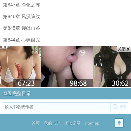
第847章 净化之阵
第846章 风溪阵纹
第845章 裂缝山谷
第844章 心碎诅咒
查看完整目录
首页
我的书架
阅读记录
sitemap