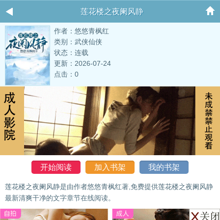
莲花楼之夜阑风静
作者：悠悠青枫红
类别：武侠仙侠
状态：连载
更新：2026-07-24
点击：0
开始阅读
加入书架
我的书架
莲花楼之夜阑风静是由作者悠悠青枫红著,免费提供莲花楼之夜阑风静
最新清爽干净的文字章节在线阅读。