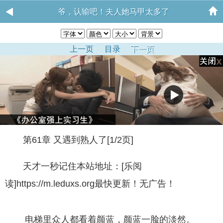
爷，认输吧！夫人她马甲太多了
上一页
目录
下一页
第61章 又遇到熟人了[1/2页]
天才一秒记住本站地址：[乐阅
读]https://m.leduxs.org最快更新！无广告！
电梯里众人都看着颜蓝，颜蓝一脸的淡然。