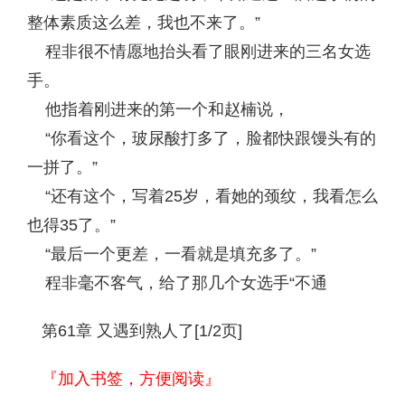
整体素质这么差，我也不来了。”
程非很不情愿地抬头看了眼刚进来的三名女选
手。
他指着刚进来的第一个和赵楠说，
“你看这个，玻尿酸打多了，脸都快跟馒头有的
一拼了。”
“还有这个，写着25岁，看她的颈纹，我看怎么
也得35了。”
“最后一个更差，一看就是填充多了。”
程非毫不客气，给了那几个女选手“不通
第61章 又遇到熟人了[1/2页]
『加入书签，方便阅读』