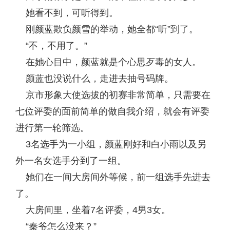
她看不到，可听得到。
刚颜蓝欺负颜雪的举动，她全都“听”到了。
“不，不用了。”
在她心目中，颜蓝就是个心思歹毒的女人。
颜蓝也没说什么，走进去抽号码牌。
京市形象大使选拔的初赛非常简单，只需要在
七位评委的面前简单的做自我介绍，就会有评委
进行第一轮筛选。
3名选手为一小组，颜蓝刚好和白小雨以及另
外一名女选手分到了一组。
她们在一间大房间外等候，前一组选手先进去
了。
大房间里，坐着7名评委，4男3女。
“秦爷怎么没来？”