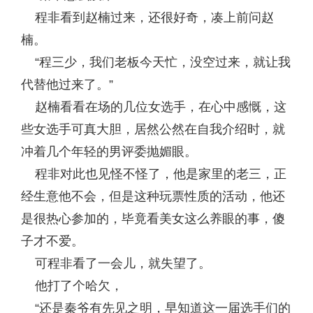
程非看到赵楠过来，还很好奇，凑上前问赵
楠。
“程三少，我们老板今天忙，没空过来，就让我
代替他过来了。”
赵楠看看在场的几位女选手，在心中感慨，这
些女选手可真大胆，居然公然在自我介绍时，就
冲着几个年轻的男评委抛媚眼。
程非对此也见怪不怪了，他是家里的老三，正
经生意他不会，但是这种玩票性质的活动，他还
是很热心参加的，毕竟看美女这么养眼的事，傻
子才不爱。
可程非看了一会儿，就失望了。
他打了个哈欠，
“还是秦爷有先见之明，早知道这一届选手们的