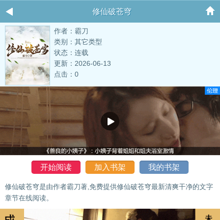
修仙破苍穹
作者：霸刀
类别：其它类型
状态：连载
更新：2026-06-13
点击：0
开始阅读
加入书架
我的书架
修仙破苍穹是由作者霸刀著,免费提供修仙破苍穹最新清爽干净的文字
章节在线阅读。