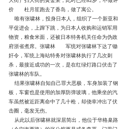
大街）扫大街的黄金荣，此时已经82岁，不做评
价 杜月笙跑去了香岛，做了寓公。
唯有张啸林，投身日本人，组织了一个新亚和
平促进会，上蹿下跳，为日本人收购和运销军用
物资，粮食米面，还被日本特务机关任命为伪政
府浙省煮席。张啸林 军统对张啸林下达了锄
奸令，军统上海站特务对张啸林执行了几次刺
杀，最接近成功的一次，是在红绿灯路口伏击了
张啸林的车队。
结果张啸林自知自己罪大恶极，车身加装了钢
板，车窗也是使用的加厚防弹玻璃，他乘坐的汽
车虽然被近距离命中了几十枪，却侥幸冲出了伏
击圈，毫发无伤。
从此以后张啸林就深居简出，他位于华格臬路