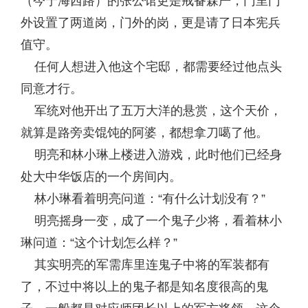
（今宁海西路）的张公馆更是戒备森严，门里门
外设置了两道岗，门外的岗，更是请了日本宪兵
值守。
任何人想进入他这个宅邸，都需要经过他点头
同意才行。
军统对他开出了五万大洋的悬赏，这个天价，
就算是路旁卖馄饨的阿婆，都想拿刀噶了他。
明亮和林小琳上楼进入游戏，此时他们已经身
处大中华饭店的一个房间内。
林小琳看着明亮问道：“有什么计划没有？”
明亮摇身一变，成了一个鬼子少将，看着林小
琳问道：“这个计划怎么样？”
其实明亮的军需库里连鬼子中将的军装都有
了，不过中将以上的鬼子都是知名度很高的鬼