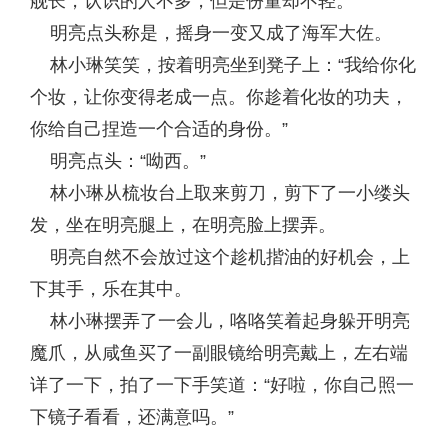
舰长，认识的人不多，但是份量却不轻。”
明亮点头称是，摇身一变又成了海军大佐。
林小琳笑笑，按着明亮坐到凳子上：“我给你化
个妆，让你变得老成一点。你趁着化妆的功夫，
你给自己捏造一个合适的身份。”
明亮点头：“呦西。”
林小琳从梳妆台上取来剪刀，剪下了一小缕头
发，坐在明亮腿上，在明亮脸上摆弄。
明亮自然不会放过这个趁机揩油的好机会，上
下其手，乐在其中。
林小琳摆弄了一会儿，咯咯笑着起身躲开明亮
魔爪，从咸鱼买了一副眼镜给明亮戴上，左右端
详了一下，拍了一下手笑道：“好啦，你自己照一
下镜子看看，还满意吗。”