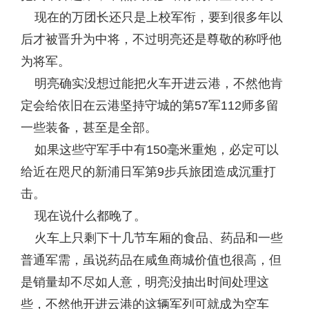
现在的万团长还只是上校军衔，要到很多年以
后才被晋升为中将，不过明亮还是尊敬的称呼他
为将军。
明亮确实没想过能把火车开进云港，不然他肯
定会给依旧在云港坚持守城的第57军112师多留
一些装备，甚至是全部。
如果这些守军手中有150毫米重炮，必定可以
给近在咫尺的新浦日军第9步兵旅团造成沉重打
击。
现在说什么都晚了。
火车上只剩下十几节车厢的食品、药品和一些
普通军需，虽说药品在咸鱼商城价值也很高，但
是销量却不尽如人意，明亮没抽出时间处理这
些，不然他开进云港的这辆军列可就成为空车