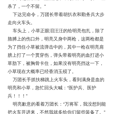
杀了，一个不留。”
下达完命令，万团长带着胡扒衣和勤务兵大步
走向火车头。
车头上，小草正眼泪汪汪的给明亮包扎，除了
胳膊上的伤口外，明亮又身中两枪，这两枪都是
为了挡住小草被流弹击中的，其中一枪在明亮肩
膀上打了一个贯穿伤，弹头带着明亮的血打进小
草肋下，被胸骨卡住，如果没有明亮挡这一下，
小草现在大概率已经香消玉殒了。
万团长手抓扶梯跳上火车头，看到满身是血的
明亮和小草，急忙回头大喊：“医护兵、医护
兵！！！”
明亮歉意的看着万团长：“万将军，我没想到能
把火车开进来，不然我就多给你们留些装备了。”