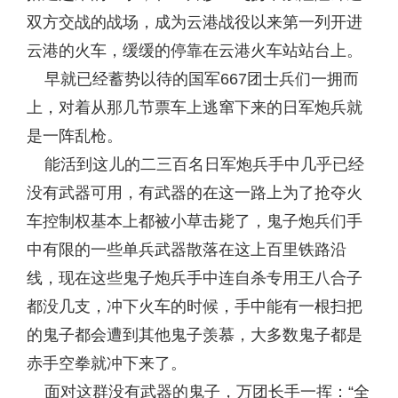
双方交战的战场，成为云港战役以来第一列开进
云港的火车，缓缓的停靠在云港火车站站台上。
早就已经蓄势以待的国军667团士兵们一拥而
上，对着从那几节票车上逃窜下来的日军炮兵就
是一阵乱枪。
能活到这儿的二三百名日军炮兵手中几乎已经
没有武器可用，有武器的在这一路上为了抢夺火
车控制权基本上都被小草击毙了，鬼子炮兵们手
中有限的一些单兵武器散落在这上百里铁路沿
线，现在这些鬼子炮兵手中连自杀专用王八合子
都没几支，冲下火车的时候，手中能有一根扫把
的鬼子都会遭到其他鬼子羡慕，大多数鬼子都是
赤手空拳就冲下来了。
面对这群没有武器的鬼子，万团长手一挥：“全