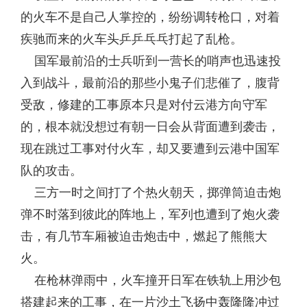
的火车不是自己人掌控的，纷纷调转枪口，对着
疾驰而来的火车头乒乒乓乓打起了乱枪。
国军最前沿的士兵听到一营长的哨声也迅速投
入到战斗，最前沿的那些小鬼子们悲催了，腹背
受敌，修建的工事原本只是对付云港方向守军
的，根本就没想过有朝一日会从背面遭到袭击，
现在跳过工事对付火车，却又要遭到云港中国军
队的攻击。
三方一时之间打了个热火朝天，掷弹筒迫击炮
弹不时落到彼此的阵地上，军列也遭到了炮火袭
击，有几节车厢被迫击炮击中，燃起了熊熊大
火。
在枪林弹雨中，火车撞开日军在铁轨上用沙包
搭建起来的工事，在一片沙土飞扬中轰隆隆冲过