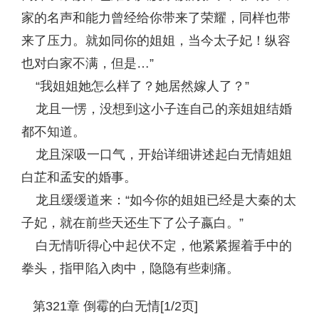
家的名声和能力曾经给你带来了荣耀，同样也带
来了压力。就如同你的姐姐，当今太子妃！纵容
也对白家不满，但是…”
“我姐姐她怎么样了？她居然嫁人了？”
龙且一愣，没想到这小子连自己的亲姐姐结婚
都不知道。
龙且深吸一口气，开始详细讲述起白无情姐姐
白芷和孟安的婚事。
龙且缓缓道来：“如今你的姐姐已经是大秦的太
子妃，就在前些天还生下了公子嬴白。”
白无情听得心中起伏不定，他紧紧握着手中的
拳头，指甲陷入肉中，隐隐有些刺痛。
第321章 倒霉的白无情[1/2页]