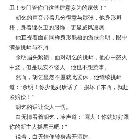
卫！专门管你们这些肆意妄为的家伙！”
胡乞的声音带着几分得意与嚣张，他身形魁
梧，身着锦衣卫的服饰，更显威风凛凛。
他直视着面前同样身形魁梧的游侠余明，眼中
满是挑衅与不屑。
余明眉头紧锁，面对胡乞的挑衅，他心中怒火
中烧，但是现实不饶人，他也不想惹事。
然而，胡乞显然不愿就此罢休，他继续挑衅
道：“余明！你少他妈废话了！损坏了东西，就赶
紧赔偿！”
胡乞的话让众人一愣。
白无情看着胡乞，冷声道：“鹰犬！你就好好跟
你的新主人摇尾巴吧！”
说着，白无情便转身离开酒肆。