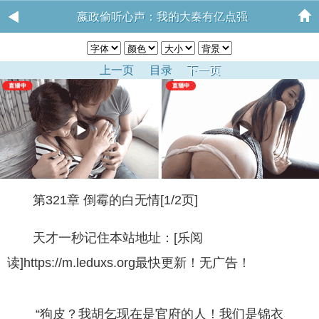
嬴政偷听心声：我的大秦有亿点强
上一页
目录
下一页
第321章 倒霉的白无情[1/2页]
天才一秒记住本站地址：[乐阅
读]https://m.leduxs.org最快更新！无广告！
“狗皮？我胡乞现在是官府的人！我们是锦衣