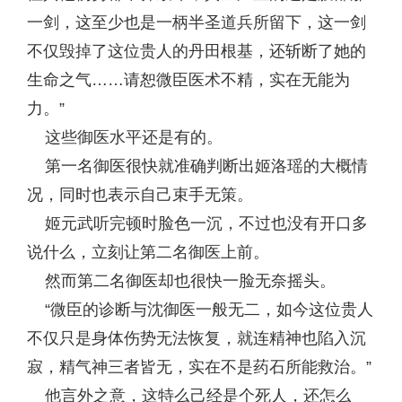
一剑，这至少也是一柄半圣道兵所留下，这一剑
不仅毁掉了这位贵人的丹田根基，还斩断了她的
生命之气……请恕微臣医术不精，实在无能为
力。”
这些御医水平还是有的。
第一名御医很快就准确判断出姬洛瑶的大概情
况，同时也表示自己束手无策。
姬元武听完顿时脸色一沉，不过也没有开口多
说什么，立刻让第二名御医上前。
然而第二名御医却也很快一脸无奈摇头。
“微臣的诊断与沈御医一般无二，如今这位贵人
不仅只是身体伤势无法恢复，就连精神也陷入沉
寂，精气神三者皆无，实在不是药石所能救治。”
他言外之意，这特么己经是个死人，还怎么