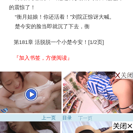
的震惊了！
“衡月姑娘！你还活着！”刘院正惊讶大喊。
楚今安的脸当即就沉了下去，衡
第181章 活脱脱一个小楚今安！[1/2页]
『加入书签，方便阅读』
上一页
目录
下一页