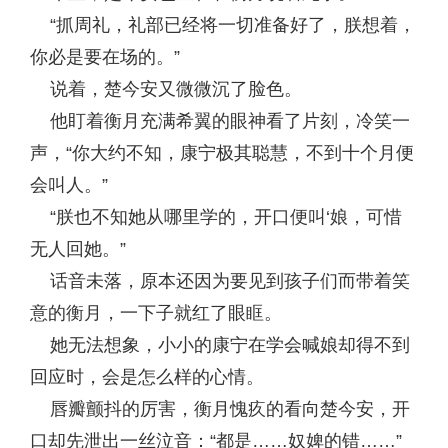
“抓周礼，礼部已经将一切准备好了，朕想着，
你必是要在场的。”
说着，楚今安又微微沉了脸色。
他盯着衡月充满希翼的眼神看了片刻，冷笑一
声，“你大约不知，康宁极其聪慧，不到十个月便
会叫人。”
“朕也不知她从哪里学的，开口便叫‘娘，可惜
无人回她。”
话音未落，原本还因为要见到孩子们而带着笑
意的衡月，一下子就红了眼眶。
她无法想象，小小的康宁在学会喊娘却得不到
回应时，会是怎么样的心情。
唇瓣颤抖的厉害，衡月愧疚的看向楚今安，开
口却先泄出一丝泣音：“都是……奴婢的错……”