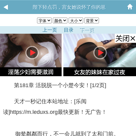
陛下轻点罚，宫女她说怀了你的崽
上一页
目录
下一页
第181章 活脱脱一个小楚今安！[1/2页]
天才一秒记住本站地址：[乐阅
读]https://m.leduxs.org最快更新！无广告！
御辇粼粼而行，不一会儿就到了太和门前。