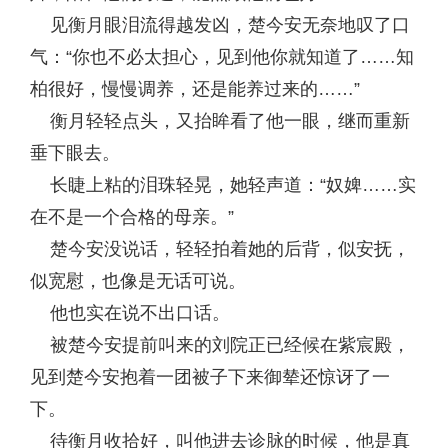
见衡月眼泪流得越发凶，楚今安无奈地叹了口
气：“你也不必太担心，见到他你就知道了……知
柏很好，慢慢调养，还是能养过来的……”
衡月轻轻点头，又抬眸看了他一眼，继而重新
垂下眼去。
长睫上粘的泪珠轻晃，她轻声道：“奴婢……实
在不是一个合格的母亲。”
楚今安没说话，轻轻拍着她的后背，似安抚，
似宽慰，也像是无话可说。
他也实在说不出口话。
被楚今安提前叫来的刘院正已经候在紫宸殿，
见到楚今安抱着一团被子下来御辇还惊讶了一
下。
待衡月收拾好，叫他进去诊脉的时候，他是真