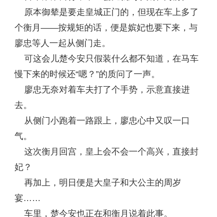
原本御辇是要走皇城正门的，但现在车上多了
个衡月——按规矩的话，便是嫔妃也要下来，与
廖忠等人一起从侧门走。
可这会儿楚今安只假装什么都不知道，在马车
慢下来的时候还“嗯？”的质问了一声。
廖忠无奈对着车夫打了个手势，示意直接进
去。
从侧门小跑着一路跟上，廖忠心中又叹一口
气。
这次衡月回宫，皇上会不会一个高兴，直接封
妃？
再加上，明日便是大皇子和大公主的周岁
宴……
车里，楚今安也正在和衡月说着此事。