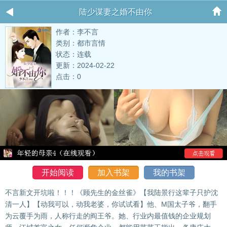
陆少谋妻之婚不由你
作者：李不言
类别：都市言情
状态：连载
更新：2024-02-22
点击：0
开始阅读
加入书架
我的书架
不言新文开坑啦！！！《顾先生的金丝雀》【我陆景行这辈子只护沈
清一人】【动我可以，动我老婆，你试试看】他、M国太子爷，翻手
为云覆手为雨，人称行走的阎王爷。她、行业内最值钱的企业规划