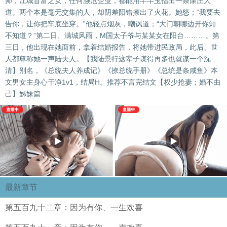
师，江城首富之女，任何濒危企业，都能用芊芊玉指出一条康庄大
道。两个本是毫无交集的人，却阴差阳错擦出了火花。她怒；“我要去
告你，让你把牢底坐穿。”他轻点烟灰，嘲讽道；“大门朝哪边开你知
不知道？”第二日、满城风雨，M国太子爷与某某女在阳台………。第
三日，他出现在她面前，拿着结婚报告，将她带进民政局，此后、世
人都尊称她一声陆夫人。【我陆景行这辈子谋得再多也就谋一个沈
清】别名，《总统夫人养成记》《撩总统手册》《总统是条咸鱼》本
文男女主身心干净1v1，结局H。推荐不言完结文【权少抢妻；婚不由
己】姊妹篇
最新章节
第五百九十二章：因为有你、一生欢喜