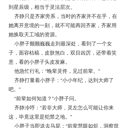
到星辰级，相当于灵法层次。
齐静只是齐家旁系，当时的齐家并不在乎，在
她离开意境的一刻，就不可能再回齐家，齐家用
她换取天工域的资源。
小胖子颤颤巍巍走到最深处，看到了一个女
子，面容枯槁，皮肤煞白，双目凶厉，还带着笑
意，看的小胖子头皮发麻。
他急忙行礼：“晚辈灵佟，见过前辈。”
齐静打量着小胖子：“小小年纪，达到大师了
吧。”
“前辈如何知道？”小胖子问。
齐静冷哼：“若非大师，灵左怎么可能让你来
这，毕竟这里是犯禁之地。”
小胖子当即送去马屁：“前辈慧眼如炬，洞察世