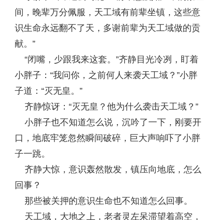
间，晚辈万分佩服，天工域有前辈坐镇，这些意
识生命永远翻不了天，多谢前辈为天工域做的贡
献。”
“闭嘴，少跟我来这套。”齐静目光冷冽，盯着
小胖子：“我问你，之前何人来袭天工域？”小胖
子道：“灭无皇。”
齐静惊讶：“灭无皇？他为什么袭击天工域？”
小胖子也不知道怎么说，沉吟了一下，刚要开
口，地底牢笼忽然瞬间破碎，巨大声响吓了小胖
子一跳。
齐静大惊，意识轰然散发，镇压向地底，怎么
回事？
那些被关押的意识生命也不知道怎么回事。
天工域，大地之上，老者灵左呆滞望着高空，